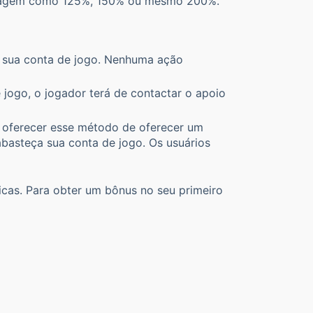
entagem como 125%, 150% ou mesmo 200%.
 sua conta de jogo. Nenhuma ação
jogo, o jogador terá de contactar o apoio
 oferecer esse método de oferecer um
abasteça sua conta de jogo. Os usuários
cas. Para obter um bônus no seu primeiro