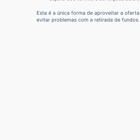
Esta é a única forma de aproveitar a ofert
evitar problemas com a retirada de fundos
LAR
BÔNUS
BÔNUS SEM