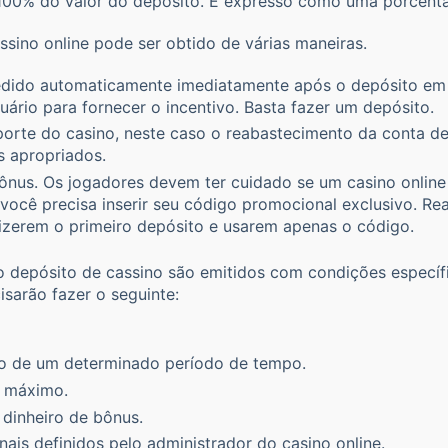
 100% do valor do depósito. É expresso como uma porc
sino online pode ser obtido de várias maneiras.
edido automaticamente imediatamente após o depósito em
uário para fornecer o incentivo. Basta fazer um depósito.
orte do casino, neste caso o reabastecimento da conta de 
s apropriados.
ônus. Os jogadores devem ter cuidado se um casino online
 você precisa inserir seu código promocional exclusivo. Re
fizerem o primeiro depósito e usarem apenas o código.
 depósito de cassino são emitidos com condições específi
sarão fazer o seguinte:
ro de um determinado período de tempo.
e máximo.
dinheiro de bônus.
nais definidos pelo administrador do casino online.