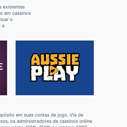
 existentes
to em cassinos
ixar o
o a
pósito em suas contas de jogo. Via de
os, os administradores de cassinos online