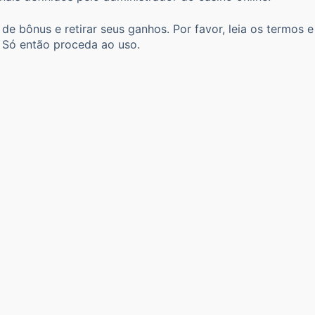
a de bônus e retirar seus ganhos. Por favor, leia os termo
. Só então proceda ao uso.
 DEPÓSITO
RODADAS GRÁTIS
BÔNUS DE BOAS-VIND