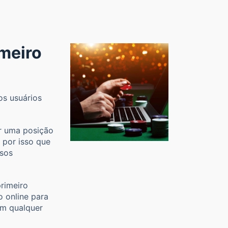
imeiro
os usuários
ar uma posição
É por isso que
osos
rimeiro
o online para
om qualquer