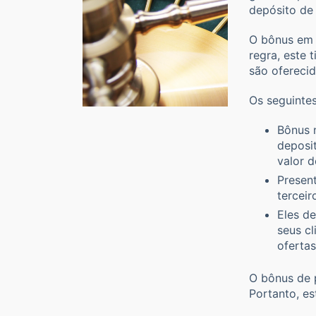
depósito de
O bônus em d
regra, este 
são ofereci
Os seguintes
Bônus 
deposi
valor d
Presen
tercei
Eles d
seus c
oferta
O bônus de 
Portanto, es