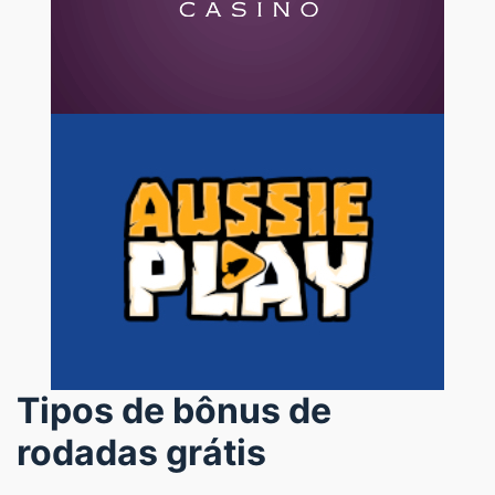
Tipos de bônus de
rodadas grátis