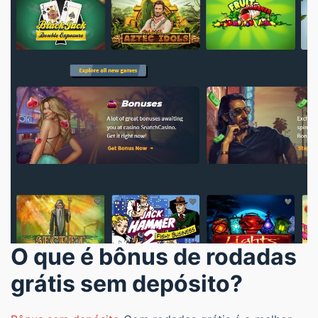
O que é bônus de rodadas
grátis sem depósito?