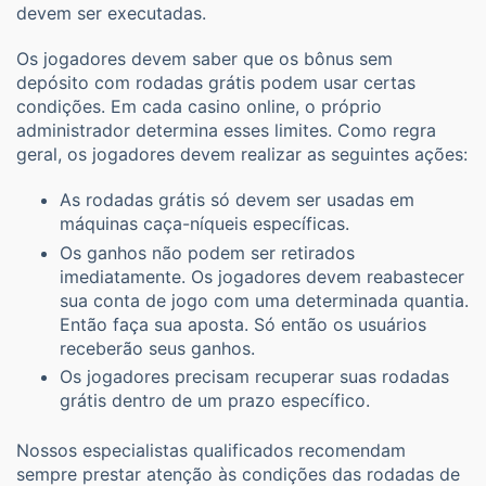
devem ser executadas.
Os jogadores devem saber que os bônus sem
depósito com rodadas grátis podem usar certas
condições. Em cada casino online, o próprio
administrador determina esses limites. Como regra
geral, os jogadores devem realizar as seguintes ações:
As rodadas grátis só devem ser usadas em
máquinas caça-níqueis específicas.
Os ganhos não podem ser retirados
imediatamente. Os jogadores devem reabastecer
sua conta de jogo com uma determinada quantia.
Então faça sua aposta. Só então os usuários
receberão seus ganhos.
Os jogadores precisam recuperar suas rodadas
grátis dentro de um prazo específico.
Nossos especialistas qualificados recomendam
sempre prestar atenção às condições das rodadas de