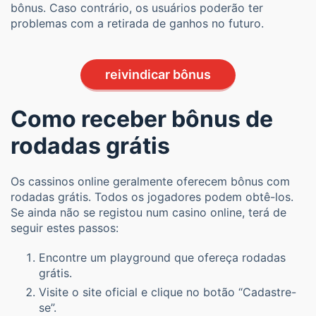
bônus. Caso contrário, os usuários poderão ter
problemas com a retirada de ganhos no futuro.
reivindicar bônus
Como receber bônus de
rodadas grátis
Os cassinos online geralmente oferecem bônus com
rodadas grátis. Todos os jogadores podem obtê-los.
Se ainda não se registou num casino online, terá de
seguir estes passos:
Encontre um playground que ofereça rodadas
grátis.
Visite o site oficial e clique no botão “Cadastre-
se”.