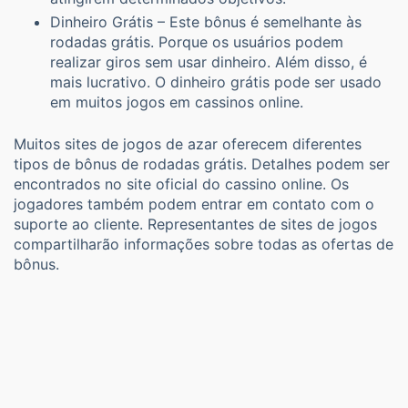
Dinheiro Grátis – Este bônus é semelhante às
rodadas grátis. Porque os usuários podem
realizar giros sem usar dinheiro. Além disso, é
mais lucrativo. O dinheiro grátis pode ser usado
em muitos jogos em cassinos online.
Muitos sites de jogos de azar oferecem diferentes
tipos de bônus de rodadas grátis. Detalhes podem ser
encontrados no site oficial do cassino online. Os
jogadores também podem entrar em contato com o
suporte ao cliente. Representantes de sites de jogos
compartilharão informações sobre todas as ofertas de
bônus.