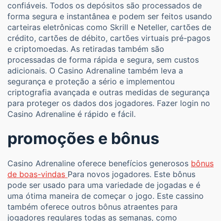
confiáveis. Todos os depósitos são processados ​​de
forma segura e instantânea e podem ser feitos usando
carteiras eletrônicas como Skrill e Neteller, cartões de
crédito, cartões de débito, cartões virtuais pré-pagos
e criptomoedas. As retiradas também são
processadas de forma rápida e segura, sem custos
adicionais. O Casino Adrenaline também leva a
segurança e proteção a sério e implementou
criptografia avançada e outras medidas de segurança
para proteger os dados dos jogadores. Fazer login no
Casino Adrenaline é rápido e fácil.
promoções e bônus
Casino Adrenaline oferece benefícios generosos
bônus
de boas-vindas
Para novos jogadores. Este bônus
pode ser usado para uma variedade de jogadas e é
uma ótima maneira de começar o jogo. Este cassino
também oferece outros bônus atraentes para
jogadores regulares todas as semanas, como