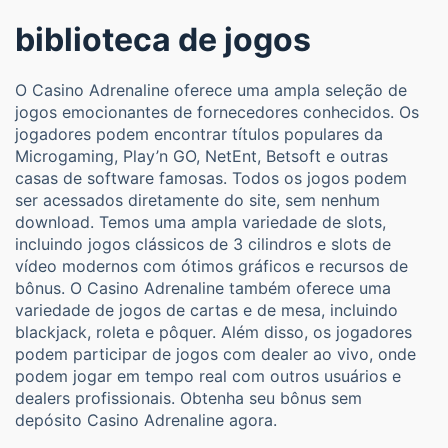
biblioteca de jogos
O Casino Adrenaline oferece uma ampla seleção de
jogos emocionantes de fornecedores conhecidos. Os
jogadores podem encontrar títulos populares da
Microgaming, Play’n GO, NetEnt, Betsoft e outras
casas de software famosas. Todos os jogos podem
ser acessados ​​diretamente do site, sem nenhum
download. Temos uma ampla variedade de slots,
incluindo jogos clássicos de 3 cilindros e slots de
vídeo modernos com ótimos gráficos e recursos de
bônus. O Casino Adrenaline também oferece uma
variedade de jogos de cartas e de mesa, incluindo
blackjack, roleta e pôquer. Além disso, os jogadores
podem participar de jogos com dealer ao vivo, onde
podem jogar em tempo real com outros usuários e
dealers profissionais. Obtenha seu bônus sem
depósito Casino Adrenaline agora.