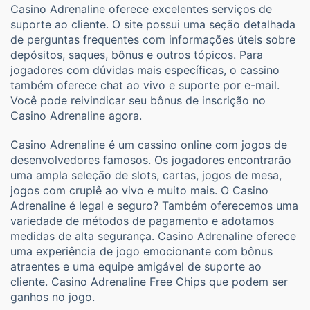
Casino Adrenaline oferece excelentes serviços de
suporte ao cliente. O site possui uma seção detalhada
de perguntas frequentes com informações úteis sobre
depósitos, saques, bônus e outros tópicos. Para
jogadores com dúvidas mais específicas, o cassino
também oferece chat ao vivo e suporte por e-mail.
Você pode reivindicar seu bônus de inscrição no
Casino Adrenaline agora.
Casino Adrenaline é um cassino online com jogos de
desenvolvedores famosos. Os jogadores encontrarão
uma ampla seleção de slots, cartas, jogos de mesa,
jogos com crupiê ao vivo e muito mais. O Casino
Adrenaline é legal e seguro? Também oferecemos uma
variedade de métodos de pagamento e adotamos
medidas de alta segurança. Casino Adrenaline oferece
uma experiência de jogo emocionante com bônus
atraentes e uma equipe amigável de suporte ao
cliente. Casino Adrenaline Free Chips que podem ser
ganhos no jogo.