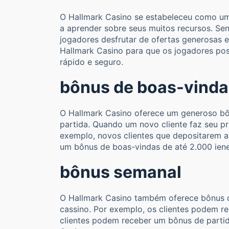
O Hallmark Casino se estabeleceu como um d
a aprender sobre seus muitos recursos. Se
jogadores desfrutar de ofertas generosas e
Hallmark Casino para que os jogadores pos
rápido e seguro.
bônus de boas-vinda
O Hallmark Casino oferece um generoso bôn
partida. Quando um novo cliente faz seu p
exemplo, novos clientes que depositarem 
um bônus de boas-vindas de até 2.000 ienes
bônus semanal
O Hallmark Casino também oferece bônus di
cassino. Por exemplo, os clientes podem re
clientes podem receber um bônus de partid