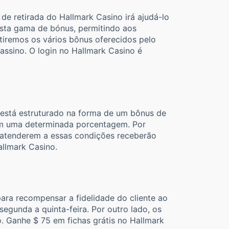
de retirada do Hallmark Casino irá ajudá-lo
asta gama de bónus, permitindo aos
utiremos os vários bônus oferecidos pelo
ssino. O login no Hallmark Casino é
 está estruturado na forma de um bônus de
 em uma determinada porcentagem. Por
 atenderem a essas condições receberão
allmark Casino.
ra recompensar a fidelidade do cliente ao
egunda a quinta-feira. Por outro lado, os
. Ganhe $ 75 em fichas grátis no Hallmark