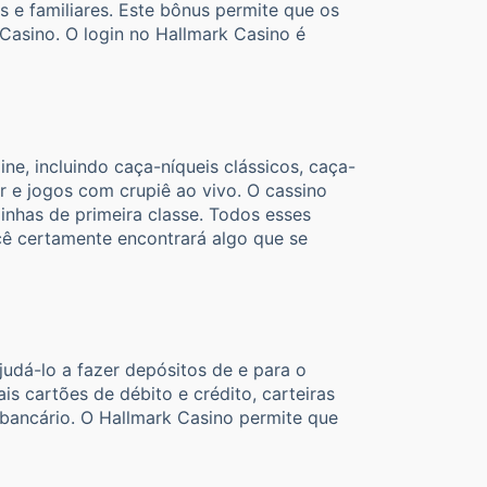
e familiares. Este bônus permite que os
Casino. O login no Hallmark Casino é
e, incluindo caça-níqueis clássicos, caça-
r e jogos com crupiê ao vivo. O cassino
nhas de primeira classe. Todos esses
ocê certamente encontrará algo que se
dá-lo a fazer depósitos de e para o
is cartões de débito e crédito, carteiras
 bancário. O Hallmark Casino permite que