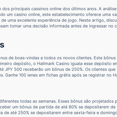
os principais cassinos online dos últimos anos. A análise 
ndo um casino online, este estabelecimento oferece uma v
 de uma excelente experiência de jogo. Neste artigo, disc
sam tomar uma decisão informada antes de ingressar no ca
s
us de boas-vindas a todos os novos clientes. Este bônus
rimeiro depósito, o Hallmark Casino iguala esse depósito
até JPY 500 receberão um bônus de 250%. Os clientes que
. Ganhe 100 ienes em fichas grátis após se registrar no H
ferentes todas as semanas. Esses bônus são projetados pa
ceber um bônus de partida de até 80% se depositarem de s
a de até 250% se depositarem entre sexta-feira e domingo