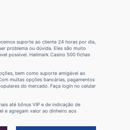
cemos suporte ao cliente 24 horas por dia,
uer problema ou dúvida. Eles são muito
vel possível. Hallmark Casino 500 fichas
moções, bem como suporte amigável ao
. Com muitas opções bancárias, pagamentos
opulares do mercado. Faça login no celular
ais até bônus VIP e de indicação de
el e agregam valor ao dinheiro aos