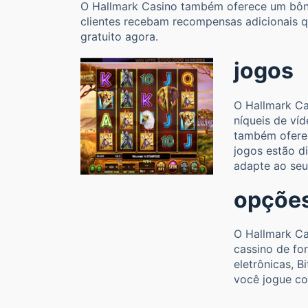
O Hallmark Casino também oferece um bônus
clientes recebam recompensas adicionais q
gratuito agora.
jogos
O Hallmark Ca
níqueis de ví
também oferec
jogos estão d
adapte ao seu 
opções
O Hallmark Ca
cassino de for
eletrônicas, 
você jogue co