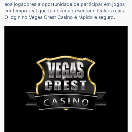
aos jogadores a oportunidade de participar em jogos
em tempo real que também apresentam dealers reais.
O login no Vegas Crest Casino é rápido e seguro.