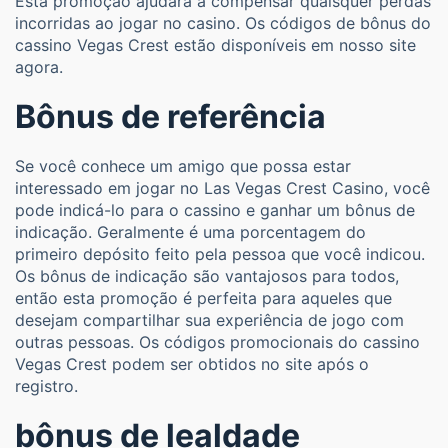
Esta promoção ajudará a compensar quaisquer perdas
incorridas ao jogar no casino. Os códigos de bônus do
cassino Vegas Crest estão disponíveis em nosso site
agora.
Bônus de referência
Se você conhece um amigo que possa estar
interessado em jogar no Las Vegas Crest Casino, você
pode indicá-lo para o cassino e ganhar um bônus de
indicação. Geralmente é uma porcentagem do
primeiro depósito feito pela pessoa que você indicou.
Os bônus de indicação são vantajosos para todos,
então esta promoção é perfeita para aqueles que
desejam compartilhar sua experiência de jogo com
outras pessoas. Os códigos promocionais do cassino
Vegas Crest podem ser obtidos no site após o
registro.
bônus de lealdade