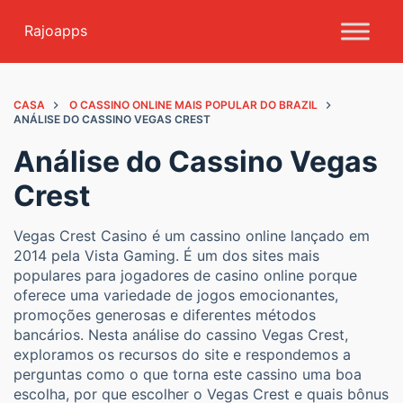
Ir para o conteúdo
Rajoapps
CASA
O CASSINO ONLINE MAIS POPULAR DO BRAZIL
ANÁLISE DO CASSINO VEGAS CREST
Análise do Cassino Vegas
Crest
Vegas Crest Casino é um cassino online lançado em
2014 pela Vista Gaming. É um dos sites mais
populares para jogadores de casino online porque
oferece uma variedade de jogos emocionantes,
promoções generosas e diferentes métodos
bancários. Nesta análise do cassino Vegas Crest,
exploramos os recursos do site e respondemos a
perguntas como o que torna este cassino uma boa
escolha, por que escolher o Vegas Crest e quais bônus