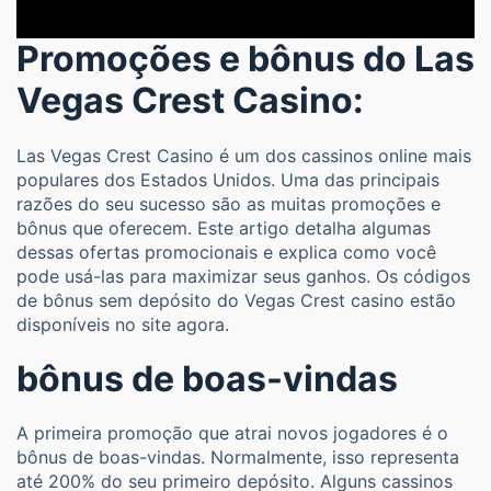
Promoções e bônus do Las
Vegas Crest Casino:
Las Vegas Crest Casino é um dos cassinos online mais
populares dos Estados Unidos. Uma das principais
razões do seu sucesso são as muitas promoções e
bônus que oferecem. Este artigo detalha algumas
dessas ofertas promocionais e explica como você
pode usá-las para maximizar seus ganhos. Os códigos
de bônus sem depósito do Vegas Crest casino estão
disponíveis no site agora.
bônus de boas-vindas
A primeira promoção que atrai novos jogadores é o
bônus de boas-vindas. Normalmente, isso representa
até 200% do seu primeiro depósito. Alguns cassinos